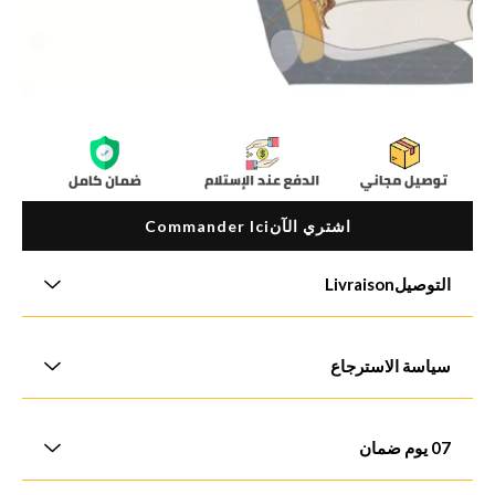
اشتري الآنCommander Ici
التوصيلLivraison
Livraison Gratuitالشحن مجانا والدفع عند التسليم. يتم التوصيل عادةً في أيام
عمل 1-3
سياسة الاسترجاع
"الإسترجاع خلال ثلاثة أيام والاستبدال خلال سبعة أيام من تاريخ الشراء
07 يوم ضمان
جميع المنتجات المعروضة في متجرنا تخضع لسياسة الاستبدال واسترداد