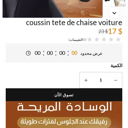
coussin tete de chaise voiture
$ 17
$ 23
(0 التقييمات)
:
:
:
00
00
00
00
عرض محدود
الكمية
تسوق الآن